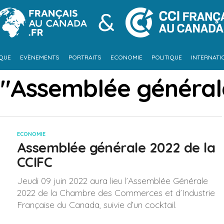
IQUE
EVÈNEMENTS
PORTRAITS
ECONOMIE
POLITIQUE
INTERNATI
 "Assemblée général
ECONOMIE
Assemblée générale 2022 de la
CCIFC
Jeudi 09 juin 2022 aura lieu l’Assemblée Générale
2022 de la Chambre des Commerces et d’Industrie
Française du Canada, suivie d’un cocktail.