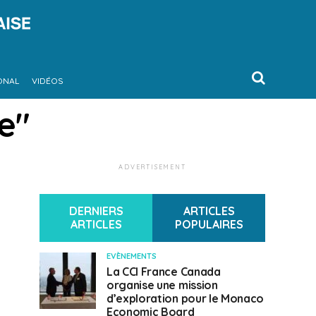
ONAL
VIDÉOS
e"
ADVERTISEMENT
DERNIERS
ARTICLES
ARTICLES
POPULAIRES
EVÈNEMENTS
La CCI France Canada
organise une mission
d’exploration pour le Monaco
Economic Board