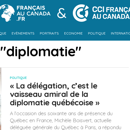
IQUE
EVÈNEMENTS
PORTRAITS
ECONOMIE
POLITIQUE
INTERNATI
 "diplomatie"
POLITIQUE
« La délégation, c’est le
vaisseau amiral de la
diplomatie québécoise »
A l’occasion des soixante ans de présence du
Québec en France, Michèle Boisvert, actuelle
déléguée générale du Québec à Paris, a répondu