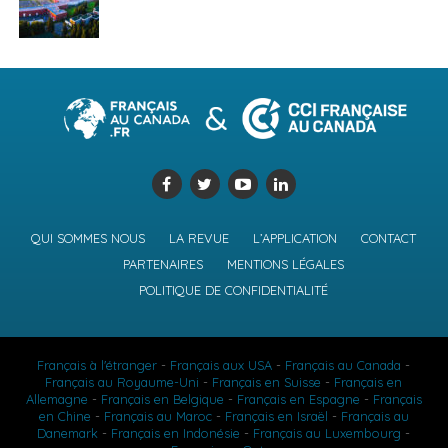
QUI SOMMES NOUS
LA REVUE
L’APPLICATION
CONTACT
PARTENAIRES
MENTIONS LÉGALES
POLITIQUE DE CONFIDENTIALITÉ
Français à l'étranger
-
Français aux USA
-
Français au Canada
-
Français au Royaume-Uni
-
Français en Suisse
-
Français en
Allemagne
-
Français en Belgique
-
Français en Espagne
-
Français
en Chine
-
Français au Maroc
-
Français en Israël
-
Français au
Danemark
-
Français en Indonésie
-
Français au Luxembourg
-