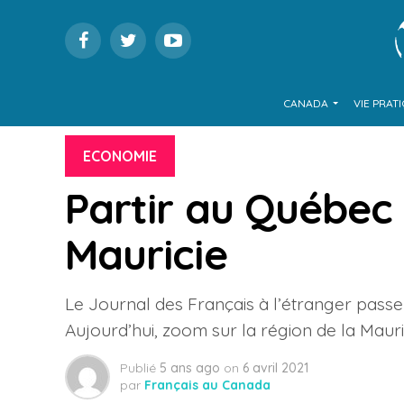
CANADA
VIE PRAT
ECONOMIE
Partir au Québec 
Mauricie
Le Journal des Français à l’étranger passe
Aujourd’hui, zoom sur la région de la Mauri
Publié
5 ans ago
on
6 avril 2021
par
Français au Canada