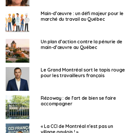
exceptionnelle
Main-d’œuvre : un défi majeur pour le
La ville de Québec et ses environs te permettent de
marché du travail au Québec
réaliser tes études dans un environnement sécuritaire
où il fait bon vivre. Les grands espaces, la nature qui
est tout près et des citoyens accueillants avec une
Un plan d’action contre la pénurie de
grande ouverture d’esprit. Tu pourras définitivement
main-d’œuvre au Québec
t’épanouir pendant tes pauses d’études!
« Ce qui m’a agréablement surpris ici, c’est la mentalité
Le Grand Montréal sort le tapis rouge
des Québécois, [ils] sont vraiment ouverts, tu peux leur
pour les travailleurs français
parler facilement, il n’y a pas de jugement, c’est très
posé. » – Edwing Wolff, étudiant français du Cégep
Limoilou
Rézoway : de l’art de bien se faire
accompagner
Une vie de campus à la
nord-américaine
« La CCI de Montréal n’est pas un
village gaulois ! »