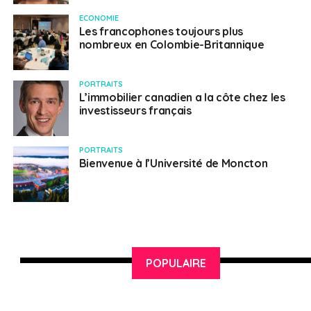
d’enseignement de la région de Québec et demande un
ECONOMIE
entretien. Si tu es sélectionné par l’un des
Les francophones toujours plus
établissements, tu auras l’opportunité de discuter
nombreux en Colombie-Britannique
directement avec un représentant de l’établissement
pour consolider ton projet d’études.
Fais vite! Les
PORTRAITS
inscriptions se terminent le 13 décembre 2021!
L’immobilier canadien a la côte chez les
investisseurs français
>> INSCRIS-TOI DES MAINTENANT! <<
Reste à l’affût!
PORTRAITS
Bienvenue à l’Université de Moncton
Pour ne rien manquer sur les prochaines initiatives de
recrutement d’étudiants à l’international de Québec
International, nous t’invitons à t’abonner à notre
infolettre Québecentête et à nous suivre sur
Facebook
,
LinkedIn
et
Instagram
. Tu peux également
POPULAIRE
consulter notre site Web «
Québec en tête
».
Au plaisir de t’accueillir bientôt ici, au Québec!