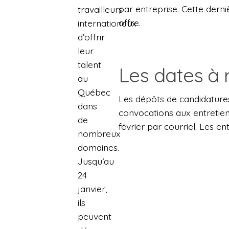
par entreprise. Cette derni
travailleurs
offre.
internationaux
d’offrir
leur
talent
Les dates à 
au
Québec
Les dépôts de candidatures
dans
convocations aux entretiens 
de
février par courriel. Les en
nombreux
domaines.
Jusqu’au
24
janvier,
ils
peuvent