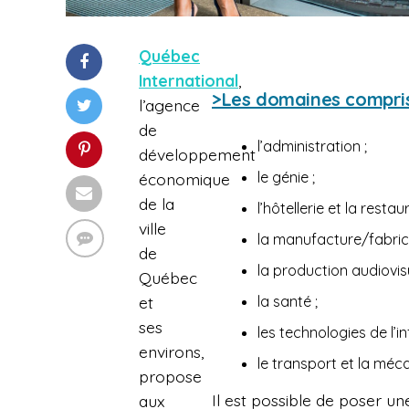
Québec
International
,
>Les domaines compris
l’agence
de
l’administration ;
développement
le génie ;
économique
de la
l’hôtellerie et la restau
ville
la manufacture/fabrica
de
la production audiovisu
Québec
et
la santé ;
ses
les technologies de l’i
environs,
le transport et la méc
propose
Il est possible de poser u
aux