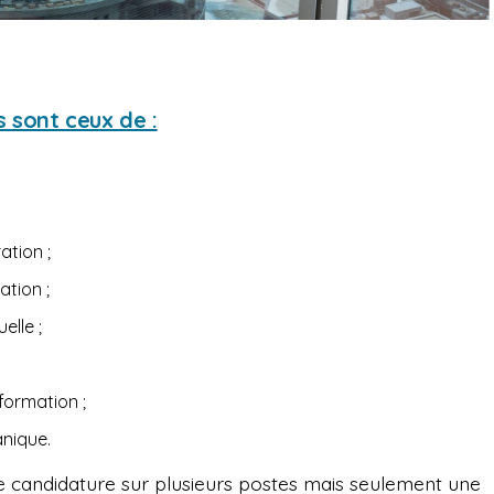
 sont ceux de :
ration ;
tion ;
elle ;
nformation ;
anique.
ne candidature sur plusieurs postes mais seulement une