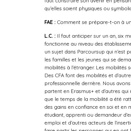
faut construire son avenir en pensan
qu’elles soient physiques ou symboli
FAE :
Comment se prépare-t-on à un
L.C. :
Il faut anticiper sur un an, si
fonctionne au niveau des établissement
un sujet dans Parcoursup qui n’est pa
les familles et les jeunes qui se de
mobilités à l’étranger. Les mobilités 
Des CFA font des mobilités et d’autr
professionnelle derrière. Nous avo
partent en Erasmus+ et d’autres qu
que le temps de la mobilité a été ratt
des gains en confiance en soi et en mu
étudiant, apprenti ou demandeur d’em
emploi et d’autres acteurs de l’inser
faire partir les personnes qui en ont 