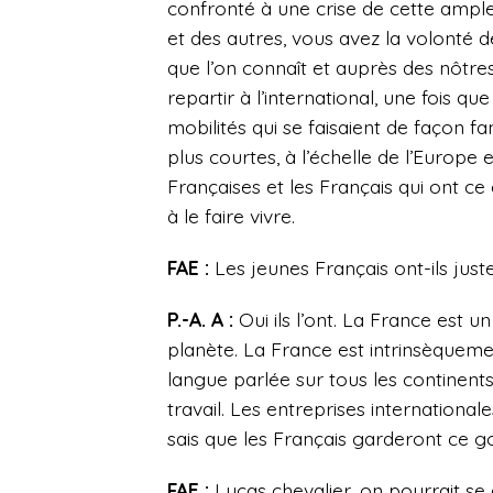
confronté à une crise de cette ample
et des autres, vous avez la volonté
que l’on connaît et auprès des nôtre
repartir à l’international, une fois q
mobilités qui se faisaient de façon 
plus courtes, à l’échelle de l’Europe 
Françaises et les Français qui ont ce 
à le faire vivre.
FAE :
Les jeunes Français ont-ils just
P.-A. A :
Oui ils l’ont. La France est 
planète. La France est intrinsèqueme
langue parlée sur tous les continen
travail. Les entreprises internationa
sais que les Français garderont ce go
FAE :
Lucas chevalier, on pourrait se