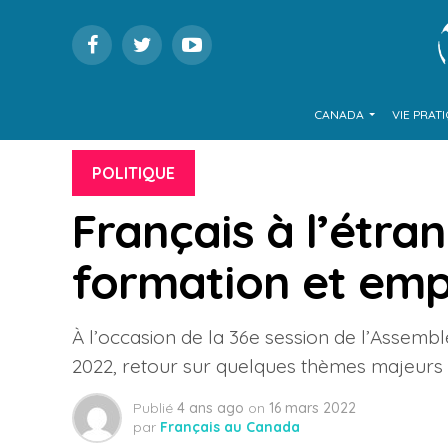
CANADA
VIE PRAT
POLITIQUE
Français à l’étran
formation et emp
À l’occasion de la 36e session de l’Assembl
2022, retour sur quelques thèmes majeurs 
Publié
4 ans ago
on
16 mars 2022
par
Français au Canada