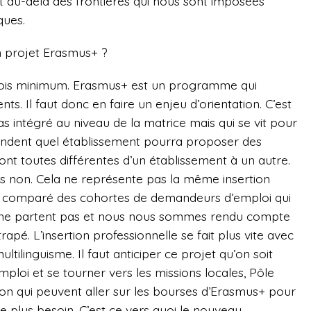
t au-delà des frontières qui nous sont imposées
ques.
 projet Erasmus+ ?
x mois minimum. Erasmus+ est un programme qui
s. Il faut donc en faire un enjeu d’orientation. C’est
s intégré au niveau de la matrice mais qui se vit pour
mandent quel établissement pourra proposer des
sont toutes différentes d’un établissement à un autre.
es non. Cela ne représente pas la même insertion
ns comparé des cohortes de demandeurs d’emploi qui
i ne partent pas et nous nous sommes rendu compte
rapé. L’insertion professionnelle se fait plus vite avec
ltilinguisme. Il faut anticiper ce projet qu’on soit
ploi et se tourner vers les missions locales, Pôle
tion qui peuvent aller sur les bourses d’Erasmus+ pour
le plus besoin. C’est ce vers quoi le nouveau