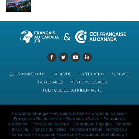
QUI SOMMES NOUS
LA REVUE
L’APPLICATION
CONTACT
PARTENAIRES
MENTIONS LÉGALES
POLITIQUE DE CONFIDENTIALITÉ
Français à l'étranger
-
Français aux USA
-
Français au Canada
-
Français au Royaume-Uni
-
Français en Suisse
-
Français en
Allemagne
-
Français en Belgique
-
Français en Espagne
-
Français
en Chine
-
Français au Maroc
-
Français en Israël
-
Français au
Danemark
-
Français en Indonésie
-
Français au Luxembourg
-