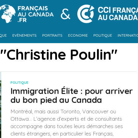
IQUE
EVÈNEMENTS
PORTRAITS
ECONOMIE
POLITIQUE
INTERNATI
"Christine Poulin"
POLITIQUE
Immigration Élite : pour arriver
du bon pied au Canada
Montréal, mais aussi Toronto, Vancouver ou
Ottawa… L’agence d’experts et de consultants
accompagne dans toutes leurs démarches ses
clients étrangers, en particulier les Français,