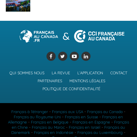
QUI SOMMES NOUS
LA REVUE
L’APPLICATION
CONTACT
PARTENAIRES
MENTIONS LÉGALES
POLITIQUE DE CONFIDENTIALITÉ
Français à l'étranger
-
Français aux USA
-
Français au Canada
-
Français au Royaume-Uni
-
Français en Suisse
-
Français en
Allemagne
-
Français en Belgique
-
Français en Espagne
-
Français
en Chine
-
Français au Maroc
-
Français en Israël
-
Français au
Danemark
-
Français en Indonésie
-
Français au Luxembourg
-