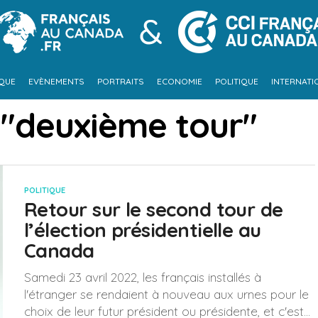
IQUE
EVÈNEMENTS
PORTRAITS
ECONOMIE
POLITIQUE
INTERNATI
 "deuxième tour"
POLITIQUE
Retour sur le second tour de
l’élection présidentielle au
Canada
Samedi 23 avril 2022, les français installés à
l'étranger se rendaient à nouveau aux urnes pour le
choix de leur futur président ou présidente, et c'est...