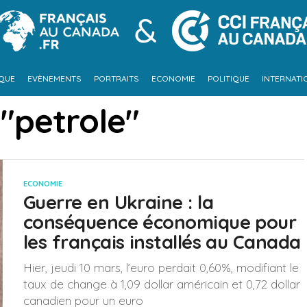
IQUE
EVÈNEMENTS
PORTRAITS
ECONOMIE
POLITIQUE
INTERNATI
 "petrole"
ECONOMIE
Guerre en Ukraine : la
conséquence économique pour
les français installés au Canada
Hier, jeudi 10 mars, l’euro perdait 0,60%, modifiant le
taux de change à 1,09 dollar américain et 0,72 dollar
canadien pour un euro