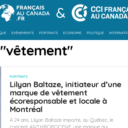
IQUE
EVÈNEMENTS
PORTRAITS
ECONOMIE
POLITIQUE
INTERNATI
 "vêtement"
PORTRAITS
Lilyan Baltaze, initiateur d’une
marque de vêtement
écoresponsable et locale à
Montréal
À 24 ans, Lilyan Baltaze importe, au Québec, le
concept ANTHROPOCENE, une marque qui