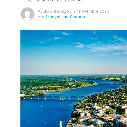
Publié
6 ans ago
on
7 novembre 2020
par
Français au Canada