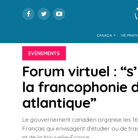
CANADA
VIE PRAT
EVÈNEMENTS
Forum virtuel : “s
la francophonie
atlantique”
Le gouvernement canadien organise les 16 
Français qui envisagent d’étudier ou de tr
et de la Nouvelle-Écosse.