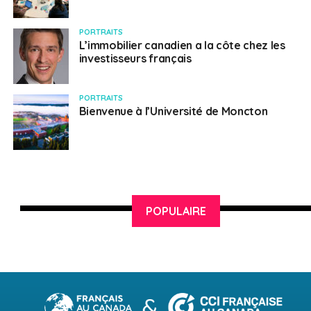
SUJETS ASSOCIÉS:
PVT
PVTISTES
UNE
PORTRAITS
L’immobilier canadien a la côte chez les
Français au Canada
investisseurs français
PORTRAITS
Bienvenue à l’Université de Moncton
POPULAIRE