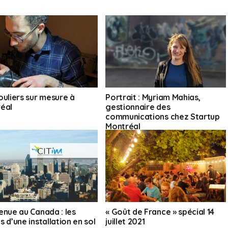
ouliers sur mesure à
Portrait : Myriam Mahias,
éal
gestionnaire des
communications chez Startup
Montréal
enue au Canada : les
« Goût de France » spécial 14
 d’une installation en sol
juillet 2021