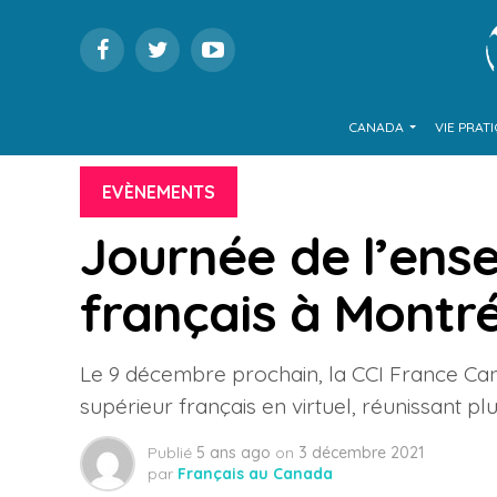
CANADA
VIE PRAT
EVÈNEMENTS
Journée de l’ens
français à Montr
Le 9 décembre prochain, la CCI France Ca
supérieur français en virtuel, réunissant pl
Publié
5 ans ago
on
3 décembre 2021
par
Français au Canada