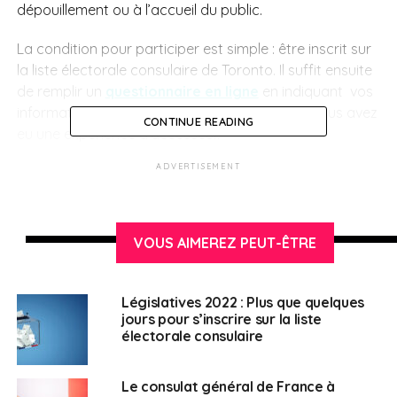
dépouillement ou à l’accueil du public.
La condition pour participer est simple : être inscrit sur
la liste électorale consulaire de Toronto. Il suffit ensuite
de remplir un
questionnaire en ligne
en indiquant vos
informations personnelles, disponibilités, et si vous avez
CONTINUE READING
eu une expérience d’accesseur.
ADVERTISEMENT
SUJETS ASSOCIÉS:
BÉNÉVOLAT
CONSULAT GÉNÉRAL DE FRANCE À TORONTO
ÉLÉCTIONS
UNE
VOUS AIMEREZ PEUT-ÊTRE
Fanny Lardillier
Législatives 2022 : Plus que quelques
jours pour s’inscrire sur la liste
électorale consulaire
Le consulat général de France à