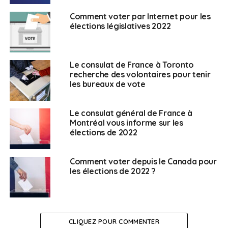
l’administration puisse vous faire parvenir vos
Comment voter par Internet pour les
identifiants par courriel et SMS. Vous aurez ensuite
élections législatives 2022
jusqu’au 10 mai 2022 pour vérifier et modifier vos
informations de contact.
Le consulat de France à Toronto
La procuration demeure également une solution si vous
recherche des volontaires pour tenir
ne pouvez pas voter le jour J, en passant par le site
les bureaux de vote
MaProcuration.gouv.fr
ou directement dans votre
consulat en apportant le CERFA téléchargeable sur
Le consulat général de France à
service-public.fr
.
Montréal vous informe sur les
élections de 2022
Pour plus d’informations sur les élections législatives
2022, consultez la page dédiée sur le site du
consulat
Comment voter depuis le Canada pour
général de France à Montréal
.
les élections de 2022 ?
SUJETS ASSOCIÉS:
ÉLÉCTIONS
LÉGISLATIVES
LISTE CONSULAIRE
UNE
CLIQUEZ POUR COMMENTER