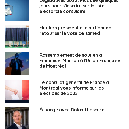
Législatives 2022 : Plus que quelques
SUJETS ASSOCIÉS:
FLORENCE ROGER
LÉGISLATIVES
jours pour s’inscrire sur la liste
ROLAND LESCURE
UNE
électorale consulaire
Fanny Lardillier
Election présidentielle au Canada :
retour sur le vote de samedi
Rassemblement de soutien à
Emmanuel Macron à l’Union Française
de Montréal
Le consulat général de France à
Montréal vous informe sur les
élections de 2022
Échange avec Roland Lescure