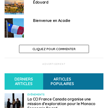
Édouard
SUJETS ASSOCIÉS:
ACADIE
DESTINATIONCANADA
Bienvenue en Acadie
FÊTE NATIONALE
UNE
Français au Canada
CLIQUEZ POUR COMMENTER
ADVERTISEMENT
DERNIERS
ARTICLES
ARTICLES
POPULAIRES
EVÈNEMENTS
La CCI France Canada organise une
mission d’exploration pour le Monaco