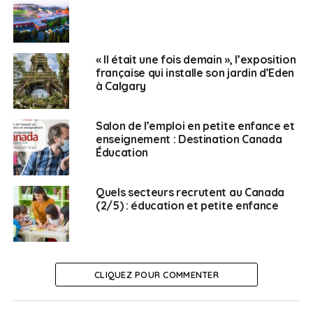
SUJETS ASSOCIÉS:
ALLIANCE FRANÇAISE DE CALGARY
BILINGUISME
ÉDUCATION
FABRICE JAUMONT
« Il était une fois demain », l’exposition
française qui installe son jardin d’Eden
à Calgary
Fanny Lardillier
Salon de l’emploi en petite enfance et
enseignement : Destination Canada
Éducation
Quels secteurs recrutent au Canada
(2/5) : éducation et petite enfance
CLIQUEZ POUR COMMENTER