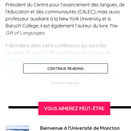
Président du Centre pour l’avancement des langues, de
l’éducation et des communautés (CALEC), mais aussi
professeur auxiliaire à la New York University et à
Baruch College, il est également l’auteur du livre
The
Gift of Languages.
Il abordera dans cette conférence qui aura lieu
vendredi 25 mars à 18h au théâtre de Cspace de
l’
Alliance Française à Calgary
, la nécessité du
bilinguisme dans l’éducation. Mais aussi, un plan
CONTINUE READING
d’action pour créer des programmes bilingues, et les
avantages de ceux-ci. Son intervention sera suivie
ADVERTISEMENT
d’une séance de questions-réponses.
Pour ceux qui ne pourraient être présents, l’évènement
sera accessible en direct sur
la chaine Youtube de
VOUS AIMEREZ PEUT-ÊTRE
l’Alliance Française de Calgary
. La conférence se
déroulera en français et en anglais et, pour s’inscrire, il
Bienvenue à l’Université de Moncton
suffit de suivre
ce lien
.