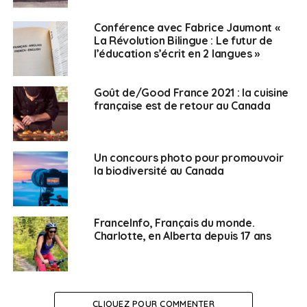
Militant écologique, Chris Morin-Eitner dénonce la
Conférence avec Fabrice Jaumont «
volonté d’expansion de l’Homme, notamment à travers
La Révolution Bilingue : Le futur de
la construction de buildings et monuments toujours
l’éducation s’écrit en 2 langues »
plus grands, plus hauts, alors même que notre planète
risque la destruction. Sa série « il était une fois demain »
Goût de/Good France 2021 : la cuisine
est exposée régulièrement, notamment dans le cadre
française est de retour au Canada
de la cop 21 à Londres, Kuala Lumpur, Singapour et
Paris.
Un concours photo pour promouvoir
Vous pourrez désormais la retrouver au pôle artistique
la biodiversité au Canada
cSPACE
( même niveau que l’Alliance Française de
Calgary ) du 17 mai au 15 juin.
L’Alliance française
proposera gratuitement une rencontre avec le
FranceInfo, Français du monde.
photographe via zoom le samedi 28 mai à 11h.
Charlotte, en Alberta depuis 17 ans
SUJETS ASSOCIÉS:
ALLIANCE FRANÇAISE DE CALGARY
CULTURE
EXPOSITION
UNE
CLIQUEZ POUR COMMENTER