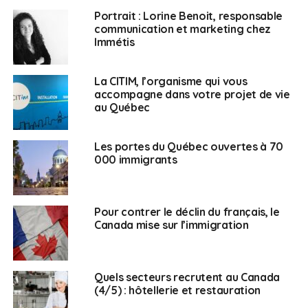
demandant l’application des dispositions des accords
Portrait : Lorine Benoit, responsable
de reconnaissance mutuelle (ARM) applicables à la
communication et marketing chez
profession, et à condition de prouver qu’ils
Immétis
appartiennent à un barreau en France.
« Ils doivent
alors remplir un dossier d’admission et réussir un
La CITIM, l’organisme qui vous
examen de déontologie et pratique professionnelle »
,
accompagne dans votre projet de vie
précise Me Mignon. Dans le reste du Canada, les
au Québec
avocats français devront retourner sur les bancs de la
faculté, avec toutefois la possibilité de voir certains
Les portes du Québec ouvertes à 70
cours reconnus.
000 immigrants
Des arguments pour
Pour contrer le déclin du français, le
séduire
Canada mise sur l’immigration
Le cabinet Immétis recommande ainsi aux futurs
immigrants de se renseigner sur le Canada, sur ses
Quels secteurs recrutent au Canada
provinces, et sur les différentes possibilités pour s’y
(4/5) : hôtellerie et restauration
installer.
« Je rencontre tellement de familles ayant