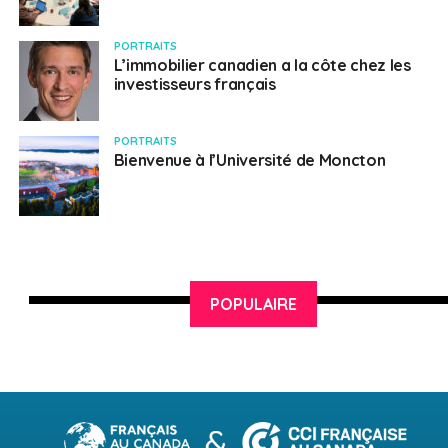
l’aéronautique et l’avionique;
PORTRAITS
la construction.
L’immobilier canadien a la côte chez les
investisseurs français
Des conseillers en emploi fourniront un soutien au
recrutement durant l’événement.
PORTRAITS
Bienvenue à l’Université de Moncton
Plus d’informations sur le site de Destination
Canada Forum Mobilité
Tous savoir sur Destination Canada Forum
Mobilité
POPULAIRE
SUJETS ASSOCIÉS:
CANADA
DESTINATION CANADA
EMPLOI
POLE EMPLOI
SPÉCIAL EMPLOI
Français au Canada