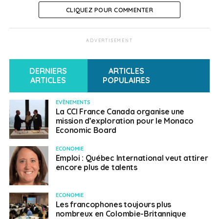
CLIQUEZ POUR COMMENTER
inscription sera confirmée.
Destination Canada offre l’accès à un bassin de
ADVERTISEMENT
candidats qualifiés provenant de France, de Belgique
et d’ailleurs dans le monde.
DERNIERS
ARTICLES
Les secteurs à potentiel élevé pour les candidats
ARTICLES
POPULAIRES
qualifiés sont :
EVÈNEMENTS
La CCI France Canada organise une
les technologies de l’information;
mission d’exploration pour le Monaco
le multimédia;
Economic Board
le marketing et les communications;
ECONOMIE
Emploi : Québec International veut attirer
les finances;
encore plus de talents
le tourisme;
l’industrie culinaire et alimentaire;
ECONOMIE
Les francophones toujours plus
la traduction;
nombreux en Colombie-Britannique