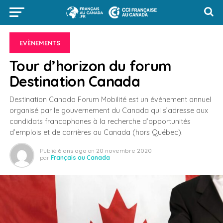
EVÈNEMENTS
Tour d’horizon du forum
Destination Canada
Destination Canada Forum Mobilité est un événement annuel
organisé par le gouvernement du Canada qui s’adresse aux
candidats francophones à la recherche d’opportunités
d’emplois et de carrières au Canada (hors Québec).
Publié
6 ans ago
on
20 novembre 2020
par
Français au Canada