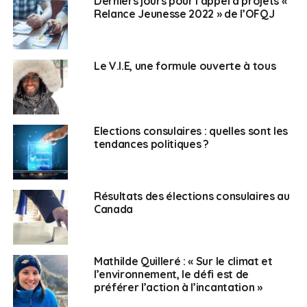
Derniers jours pour l’appel à projets «
Janeiro,
Marie Uteau Venegas
à Buenos Aires ou
Relance Jeunesse 2022 » de l’OFQJ
encore
Margaux Isler
élue à Lausanne dont les
portraits sont disponibles sur notre site.
Le V.I.E, une formule ouverte à tous
SUJETS ASSOCIÉS:
CONSEILLERS CONSULAIRES
ÉCOLOGIE
ELECTIONS CONSULAIRES
JEUNESSE
UNE
Français au Canada
Elections consulaires : quelles sont les
tendances politiques ?
Résultats des élections consulaires au
Canada
Mathilde Quilleré : « Sur le climat et
l’environnement, le défi est de
préférer l’action à l’incantation »