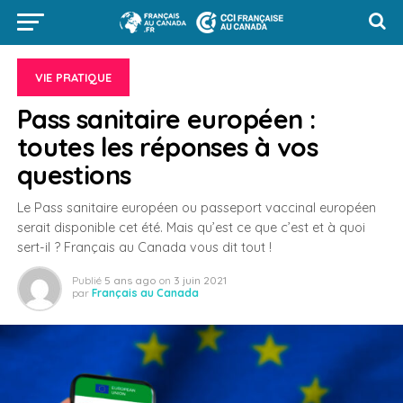
VIE PRATIQUE
Pass sanitaire européen :
toutes les réponses à vos
questions
Le Pass sanitaire européen ou passeport vaccinal européen
serait disponible cet été. Mais qu’est ce que c’est et à quoi
sert-il ? Français au Canada vous dit tout !
Publié
5 ans ago
on
3 juin 2021
par
Français au Canada